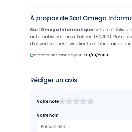
À propos de Sarl Omega Inform
Sarl Omega Informatique
est un établisse
automobile » situé à Talmas (80260). Retrouv
d'ouverture, ses avis clients et l'itinéraire pou
Informations mises à jour le
01/01/2000
.
Rédiger un avis
Laissez
Votre note
ce
champ
Votre nom
vide