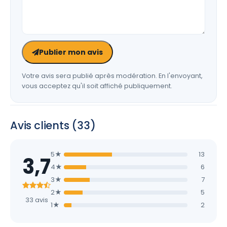
Publier mon avis
Votre avis sera publié après modération. En l'envoyant,
vous acceptez qu'il soit affiché publiquement.
Avis clients (33)
5★
13
3,7
4★
6
3★
7
2★
5
33 avis
1★
2