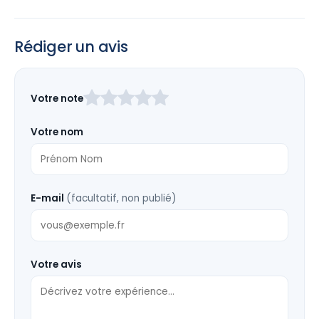
Rédiger un avis
Laissez
Votre note
ce
champ
Votre nom
vide
E-mail
(facultatif, non publié)
Votre avis