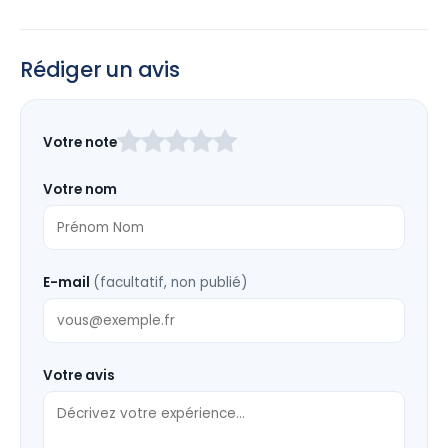
Rédiger un avis
Laissez
Votre note
ce
champ
Votre nom
vide
E-mail
(facultatif, non publié)
Votre avis