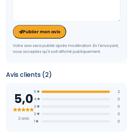
Publier mon avis
Votre avis sera publié après modération. En l'envoyant,
vous acceptez qu'il soit affiché publiquement.
Avis clients (2)
5★
2
5,0
4★
0
3★
0
2★
0
2 avis
1★
0