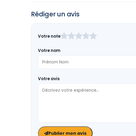
Rédiger un avis
Laissez
Votre note
ce
champ
Votre nom
vide
Votre avis
Publier mon avis