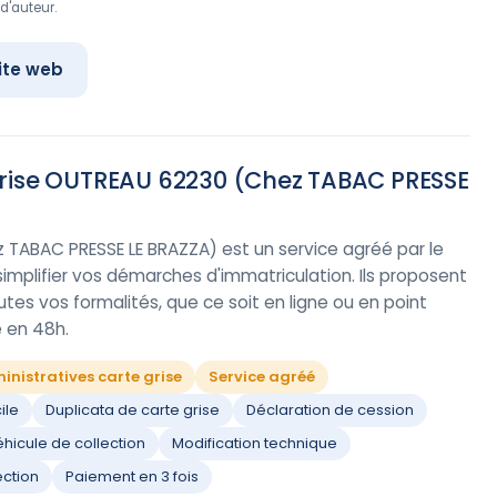
d'auteur.
ite web
Grise OUTREAU 62230 (Chez TABAC PRESSE
TABAC PRESSE LE BRAZZA) est un service agréé par le
r simplifier vos démarches d'immatriculation. Ils proposent
es vos formalités, que ce soit en ligne ou en point
e en 48h.
nistratives carte grise
Service agréé
ile
Duplicata de carte grise
Déclaration de cession
véhicule de collection
Modification technique
ection
Paiement en 3 fois